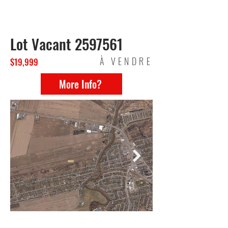
LAND FOR SALE
CARIGNAN 123
Lot Vacant
2597561
À VENDRE
$19,999
More Info?